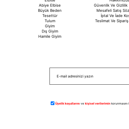
Elbise
Hakkımızd
Abiye Elbise
Güvenlik Ve Gizlilik 
Büyük Beden
Mesafeli Satış Sö
Tesettür
İptal Ve İade Koş
Tulum
Teslimat Ve Sipariş 
Giyim
Dış Giyim
Hamile Giyim
Üyelik koşullarını
ve
kişisel verilerimin
korunmasını 