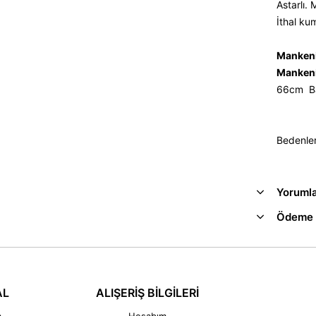
Astarlı. 
İthal ku
Mankeni
Mankeni
66cm Ba
Bedenle
Yoruml
Ödeme 
AL
ALIŞERİŞ BİLGİLERİ