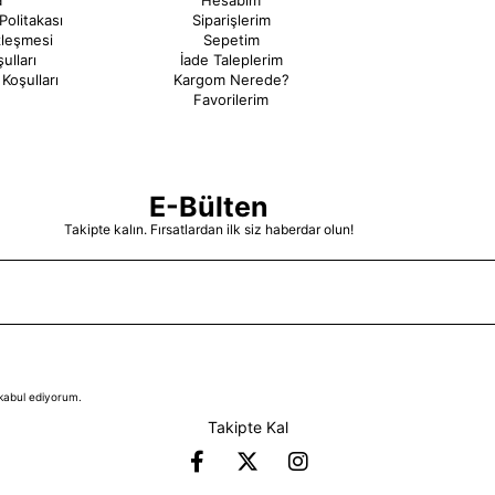
a
Hesabım
Politakası
Siparişlerim
zleşmesi
Sepetim
ulları
İade Taleplerim
Koşulları
Kargom Nerede?
Favorilerim
E-Bülten
Takipte kalın. Fırsatlardan ilk siz haberdar olun!
kabul ediyorum.
Takipte Kal