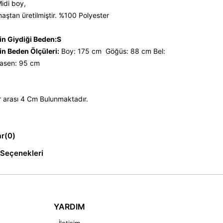
Midi boy,
maştan üretilmiştir. %100 Polyester
n Giydiği Beden:S
n Beden Ölçüleri:
Boy: 175 cm Göğüs: 88 cm Bel:
sen: 95 cm
r arası 4 Cm Bulunmaktadır.
ar
(0)
Seçenekleri
YARDIM