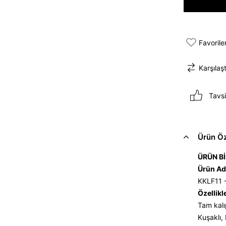
Favorile
Karşılaşt
Tavsi
Ürün Öze
ÜRÜN Bİ
Ürün Ad
KKLF11 
Özellikl
Tam kalı
Kuşaklı, 