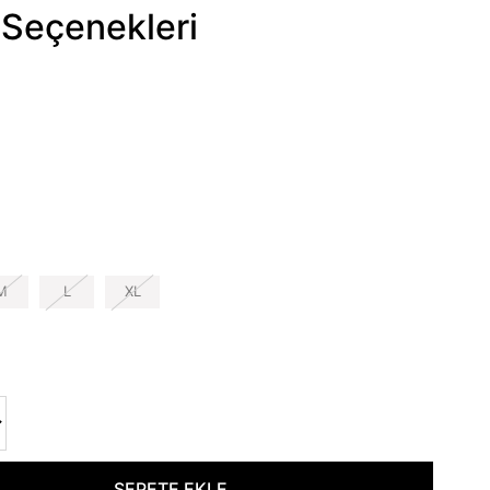
Seçenekleri
M
L
XL