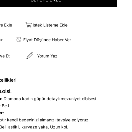
re Ekle
İstek Listeme Ekle
ır
Fiyat Düşünce Haber Ver
ye Et
Yorum Yaz
llikleri
LGİSİ:
ı:
Dipmoda kadın güpür detaylı mezuniyet elbisesi
- BeJ
er:
ptır kendi bedeninizi almanızı tavsiye ediyoruz.
Beli lastikli, kurvaze yaka, Uzun kol.