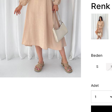
Renk 
Beden
S
Adet