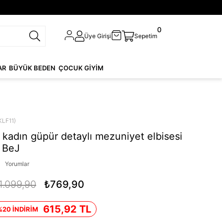
0
Üye Girişi
Sepetim
AR
BÜYÜK BEDEN
ÇOCUK GİYİM
KLF11)
kadın güpür detaylı mezuniyet elbisesi
 BeJ
Yorumlar
1.099,90
₺769,90
615,92 TL
%20 İNDİRİM