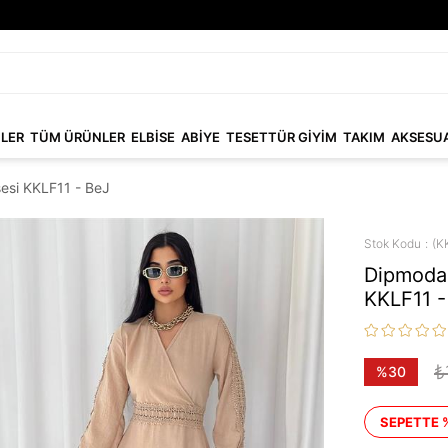
NLER
TÜM ÜRÜNLER
ELBİSE
ABİYE
TESETTÜR GİYİM
TAKIM
AKSESU
sesi KKLF11 - BeJ
Stok Kodu
(K
Dipmoda 
KKLF11 -
₺
%
30
İndirim
SEPETTE 