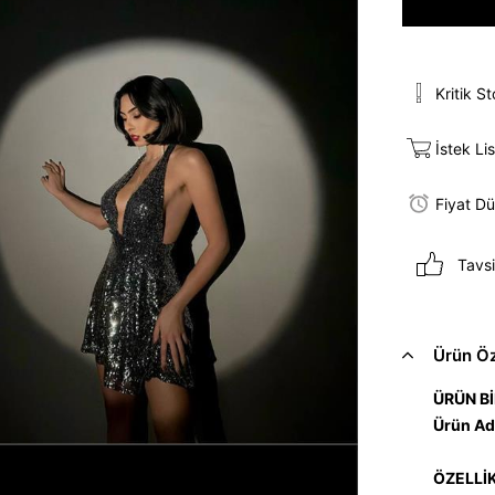
Kritik S
İstek Li
Fiyat D
Tavsi
Ürün Öze
ÜRÜN Bİ
Ürün Ad
ÖZELLİ