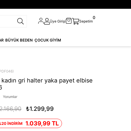
0
Üye Girişi
Sepetim
AR
BÜYÜK BEDEN
ÇOCUK GİYİM
PDF046)
kadın gri halter yaka payet elbise
6
Yorumlar
2.166,90
₺1.299,99
1.039,99 TL
%20 İNDİRİM