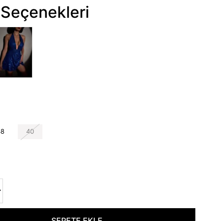
Seçenekleri
38
40