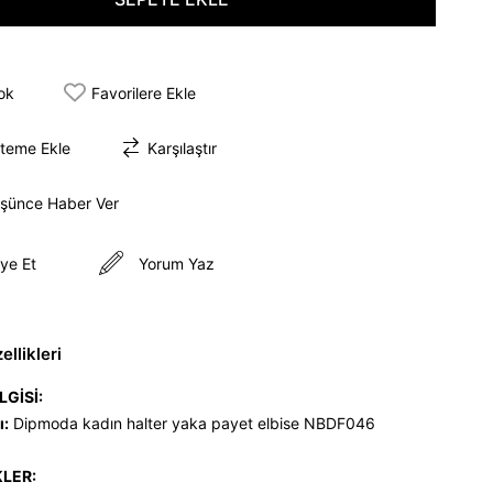
tok
Favorilere Ekle
steme Ekle
Karşılaştır
üşünce Haber Ver
ye Et
Yorum Yaz
llikleri
LGİSİ:
ı:
Dipmoda kadın halter yaka payet elbise NBDF046
KLER: