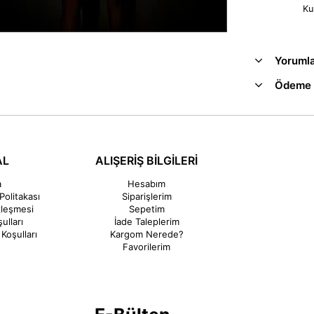
Ku
Yoruml
Ödeme 
AL
ALIŞERİŞ BİLGİLERİ
a
Hesabım
Politakası
Siparişlerim
zleşmesi
Sepetim
ulları
İade Taleplerim
Koşulları
Kargom Nerede?
Favorilerim