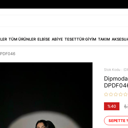
NLER
TÜM ÜRÜNLER
ELBİSE
ABİYE
TESETTÜR GİYİM
TAKIM
AKSESU
 DPDF046
Stok Kodu
(D
Dipmoda 
DPDF04
₺
%
40
İndirim
SEPETTE 