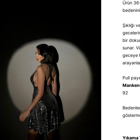
Ürün 36
bedeniniz
Şıklığı v
geceleri
bir doku
sunar. V
geceye ha
arayanlar
Pull pay
Mankeni
92
Bedenler
gösterm
Yıkama T