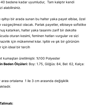
-40 bedene kadar uyumludur, Tam kalıptır kendi
i alabilirsiniz.
e ışıltıyı bir arada sunan bu halter yaka payet elbise, özel
n vazgeçilmezi olacak. Parlak payetler, elbiseye sofistike
nuş katarken, halter yaka tasarımı zarif bir dekolte
ücuda oturan kesimi, feminen hatları vurgular ve sizi
zırlık için mükemmel kılar. Işıltılı ve şık bir görünüm
 için ideal bir tercih
et kumaştan üretilmiştir. %100 Polyester
n Beden Ölçüleri:
Boy: 1.75, Göğüs: 84, Bel: 62, Kalça:
 arası ortalama 1 ile 3 cm arasında değişiklik
ektedir.
alimatı: