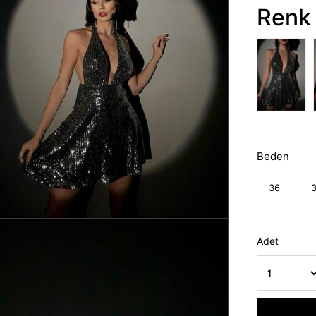
Renk 
Beden
36
Adet