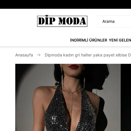
İNDİRİMLİ ÜRÜNLER
YENİ GELE
Anasayfa
Dipmoda kadın gri halter yaka payet elbise