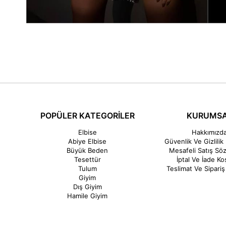
POPÜLER KATEGORİLER
KURUMS
Elbise
Hakkımızd
Abiye Elbise
Güvenlik Ve Gizlilik 
Büyük Beden
Mesafeli Satış Sö
Tesettür
İptal Ve İade Koş
Tulum
Teslimat Ve Sipariş 
Giyim
Dış Giyim
Hamile Giyim