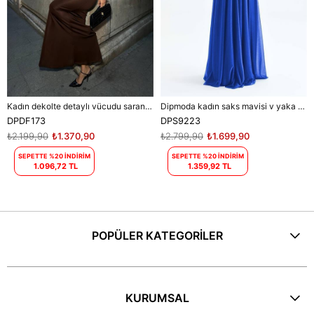
Kadın dekolte detaylı vücudu saran maxi elbise DPDF173
Dipmoda kadın saks mavisi v yaka simli tül abiye elbise DPS9223
DPDF173
DPS9223
₺2.199,90
₺1.370,90
₺2.799,90
₺1.699,90
SEPETTE %20 İNDİRİM
SEPETTE %20 İNDİRİM
1.096,72 TL
1.359,92 TL
POPÜLER KATEGORİLER
KURUMSAL