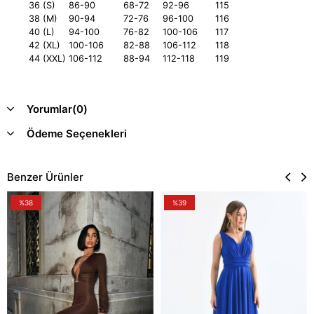
36 (S)
86-90
68-72
92-96
115
38 (M)
90-94
72-76
96-100
116
40 (L)
94-100
76-82
100-106
117
42 (XL)
100-106
82-88
106-112
118
44 (XXL)
106-112
88-94
112-118
119
Yorumlar
(0)
Ödeme Seçenekleri
Benzer Ürünler
%38
%39