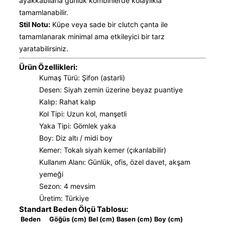
ayakkabılarla günlük kombinlerde kolaylıkla
tamamlanabilir.
Stil Notu:
Küpe veya sade bir clutch çanta ile
tamamlanarak minimal ama etkileyici bir tarz
yaratabilirsiniz.
Ürün Özellikleri:
Kumaş Türü: Şifon (astarli)
Desen: Siyah zemin üzerine beyaz puantiye
Kalıp: Rahat kalıp
Kol Tipi: Uzun kol, manşetli
Yaka Tipi: Gömlek yaka
Boy: Diz altı / midi boy
Kemer: Tokalı siyah kemer (çıkarılabilir)
Kullanım Alanı: Günlük, ofis, özel davet, akşam
yemeği
Sezon: 4 mevsim
Üretim: Türkiye
Standart Beden Ölçü Tablosu:
Beden
Göğüs (cm)
Bel (cm)
Basen (cm)
Boy (cm)