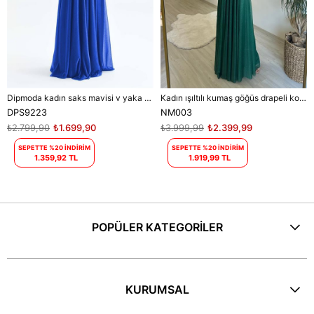
Dipmoda kadın saks mavisi v yaka simli tül abiye elbise DPS9223
Kadın ışıltılı kumaş göğüs drapeli kolsuz elbise DPNM003
DPS9223
NM003
₺2.799,90
₺1.699,90
₺3.999,99
₺2.399,99
SEPETTE %20 İNDİRİM
SEPETTE %20 İNDİRİM
1.359,92 TL
1.919,99 TL
POPÜLER KATEGORİLER
KURUMSAL