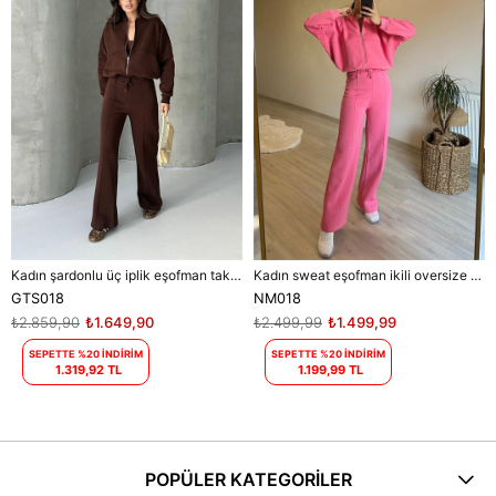
Kadın şardonlu üç iplik eşofman takımı DPGTS018 - Kahverengi
Kadın sweat eşofman ikili oversize takım DPNM018
GTS018
NM018
₺2.859,90
₺1.649,90
₺2.499,99
₺1.499,99
SEPETTE %20 İNDİRİM
SEPETTE %20 İNDİRİM
1.319,92 TL
1.199,99 TL
POPÜLER KATEGORİLER