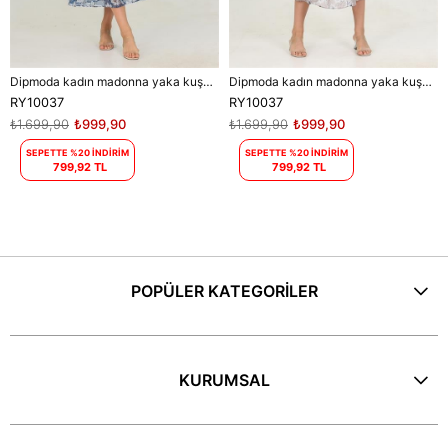
Dipmoda kadın madonna yaka kuşaklı desenli şifon elbise RY10037
Dipmoda kadın madonna yaka kuşaklı desenli şifon elbise RY10037
RY10037
RY10037
₺1.699,90
₺999,90
₺1.699,90
₺999,90
SEPETTE %20 İNDİRİM
SEPETTE %20 İNDİRİM
799,92 TL
799,92 TL
POPÜLER KATEGORİLER
KURUMSAL