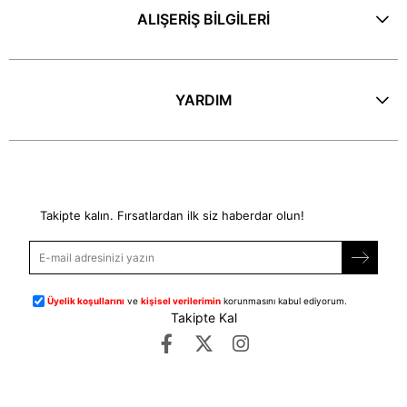
ALIŞERİŞ BİLGİLERİ
YARDIM
E-Bülten
Takipte kalın. Fırsatlardan ilk siz haberdar olun!
Üyelik koşullarını
ve
kişisel verilerimin
korunmasını kabul ediyorum.
Takipte Kal
©
dipmoda.com
- Tüm Hakları Saklıdır.