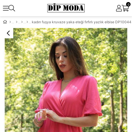
0
kadın fuşya kruvaze yaka eteği fırfırlı yazlık elbise DP10044