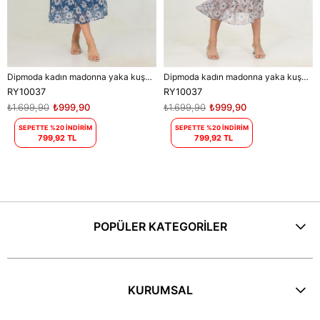
Dipmoda kadın madonna yaka kuşaklı desenli şifon elbise RY10037
Dipmoda kadın madonna yaka kuşaklı desenli şifon elbise RY10037
RY10037
RY10037
₺1.699,90
₺999,90
₺1.699,90
₺999,90
SEPETTE %20 İNDİRİM
SEPETTE %20 İNDİRİM
799,92 TL
799,92 TL
POPÜLER KATEGORİLER
KURUMSAL