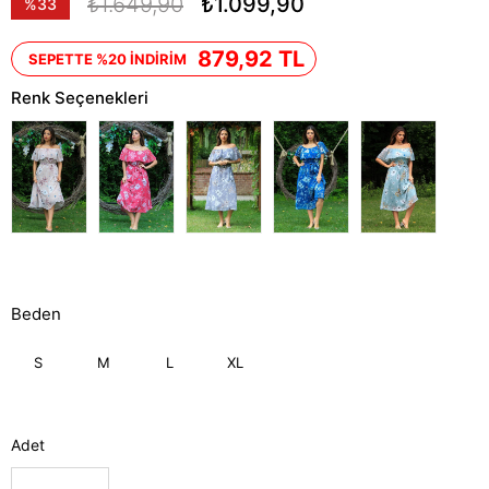
₺1.649,90
₺1.099,90
%
33
İndirim
879,92 TL
SEPETTE %20 İNDİRİM
Renk Seçenekleri
Beden
S
M
L
XL
Adet