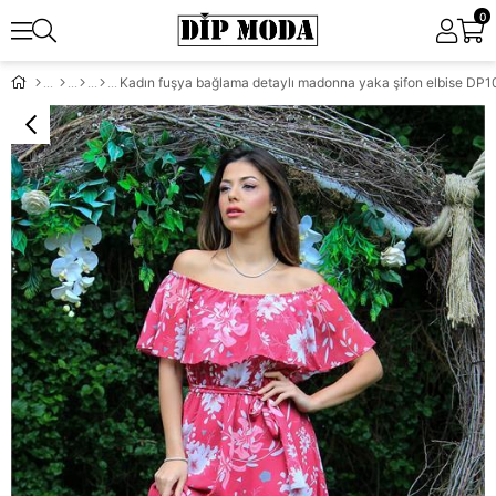
0
Kadın fuşya bağlama detaylı madonna yaka şifon elbise DP