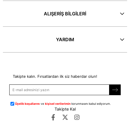
ALIŞERİŞ BİLGİLERİ
YARDIM
E-Bülten
Takipte kalın. Fırsatlardan ilk siz haberdar olun!
Üyelik koşullarını
ve
kişisel verilerimin
korunmasını kabul ediyorum.
Takipte Kal
©
dipmoda.com
- Tüm Hakları Saklıdır.