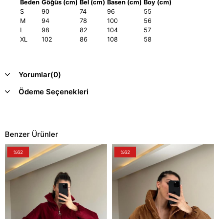
Beden
Göğüs (cm)
Bel (cm)
Basen (cm)
Boy (cm)
S
90
74
96
55
M
94
78
100
56
L
98
82
104
57
XL
102
86
108
58
Yorumlar
(0)
Ödeme Seçenekleri
Benzer Ürünler
%62
%62