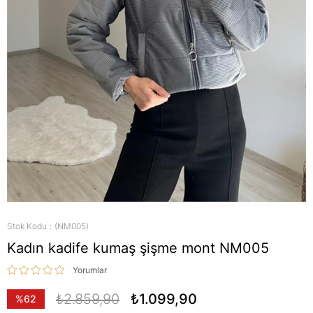
Stok Kodu
(NM005)
Kadın kadife kumaş şişme mont NM005
Yorumlar
₺2.859,90
₺1.099,90
%
62