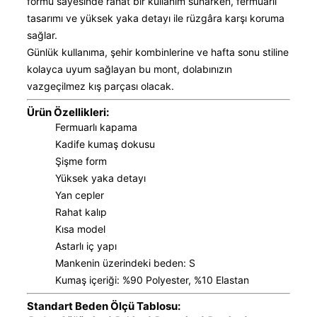
formu sayesinde rahat bir kullanım sunarken, fermuarlı
tasarımı ve yüksek yaka detayı ile rüzgâra karşı koruma
sağlar.
Günlük kullanıma, şehir kombinlerine ve hafta sonu stiline
kolayca uyum sağlayan bu mont, dolabınızın
vazgeçilmez kış parçası olacak.
Ürün Özellikleri:
Fermuarlı kapama
Kadife kumaş dokusu
Şişme form
Yüksek yaka detayı
Yan cepler
Rahat kalıp
Kısa model
Astarlı iç yapı
Mankenin üzerindeki beden: S
Kumaş içeriği: %90 Polyester, %10 Elastan
Standart Beden Ölçü Tablosu: