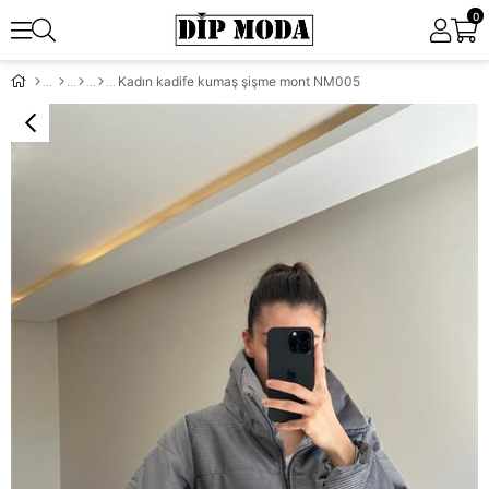
0
Kadın kadife kumaş şişme mont NM005