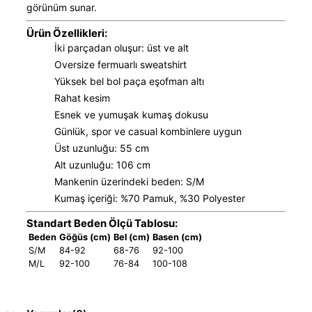
görünüm sunar.
Ürün Özellikleri:
İki parçadan oluşur: üst ve alt
Oversize fermuarlı sweatshirt
Yüksek bel bol paça eşofman altı
Rahat kesim
Esnek ve yumuşak kumaş dokusu
Günlük, spor ve casual kombinlere uygun
Üst uzunluğu: 55 cm
Alt uzunluğu: 106 cm
Mankenin üzerindeki beden: S/M
Kumaş içeriği: %70 Pamuk, %30 Polyester
Standart Beden Ölçü Tablosu:
Beden
Göğüs (cm)
Bel (cm)
Basen (cm)
S/M
84-92
68-76
92-100
M/L
92-100
76-84
100-108