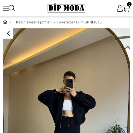
0
Kadın sweat eşofman ikili oversize takım DPNM018