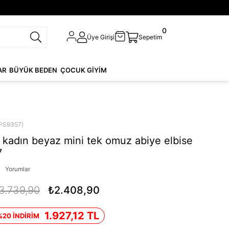
0
Üye Girişi
Sepetim
AR
BÜYÜK BEDEN
ÇOCUK GİYİM
PS9357)
kadın beyaz mini tek omuz abiye elbise
7
Yorumlar
3.739,90
₺2.408,90
1.927,12 TL
%20 İNDİRİM