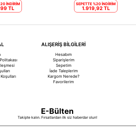
20 İNDİRİM
SEPETTE %20 İNDİRİM
,99 TL
1.919,92 TL
AL
ALIŞERİŞ BİLGİLERİ
a
Hesabım
Politakası
Siparişlerim
zleşmesi
Sepetim
ulları
İade Taleplerim
Koşulları
Kargom Nerede?
Favorilerim
E-Bülten
Takipte kalın. Fırsatlardan ilk siz haberdar olun!