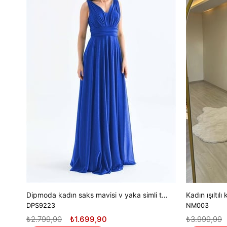
Dipmoda kadın saks mavisi v yaka simli tül abiye elbise DPS9223
DPS9223
NM003
₺2.799,90
₺1.699,90
₺3.999,99