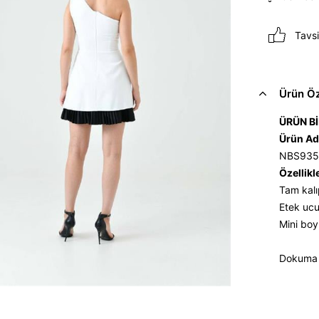
Tavsi
Ürün Öze
ÜRÜN Bİ
Ürün Ad
NBS935
Özellikl
Tam kalı
Etek ucu 
Mini boy
Dokuma a