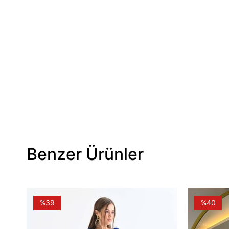
Benzer Ürünler
%39
%40