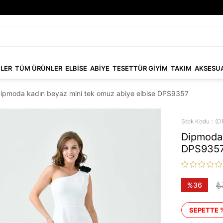
NLER
TÜM ÜRÜNLER
ELBİSE
ABİYE
TESETTÜR GİYİM
TAKIM
AKSESU
ipmoda kadın beyaz mini tek omuz abiye elbise DPS9357
Stok Kodu
(D
Dipmoda 
DPS935
₺
%
36
İndirim
SEPETTE 