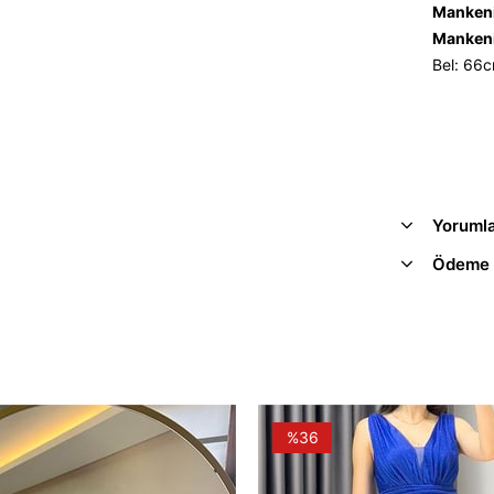
Mankeni
Mankeni
Bel: 66
Yoruml
Ödeme 
%36