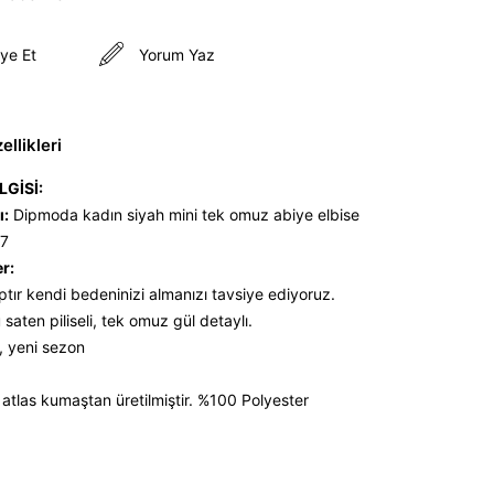
ye Et
Yorum Yaz
llikleri
LGİSİ:
ı:
Dipmoda kadın siyah mini tek omuz abiye elbise
7
er:
ptır kendi bedeninizi almanızı tavsiye ediyoruz.
saten piliseli, tek omuz gül detaylı.
, yeni sezon
tlas kumaştan üretilmiştir. %100 Polyester