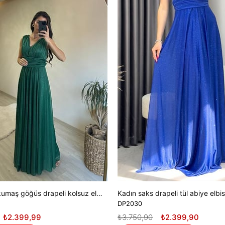
Kadın ışıltılı kumaş göğüs drapeli kolsuz elbise DPNM003
Kadın saks drapeli tül abiye elb
DP2030
₺2.399,99
₺3.750,90
₺2.399,90