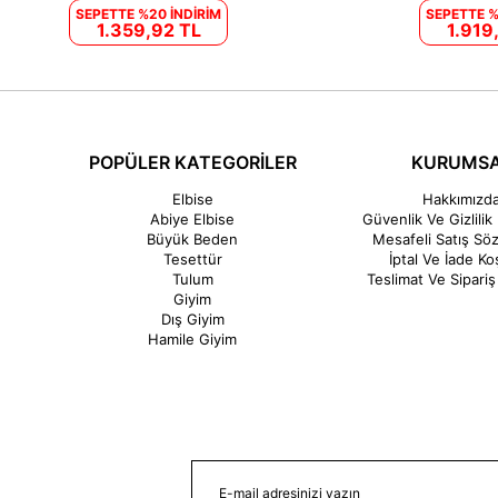
SEPETTE %20 İNDİRİM
SEPETTE %
1.359,92 TL
1.919
POPÜLER KATEGORİLER
KURUMS
Elbise
Hakkımızd
Abiye Elbise
Güvenlik Ve Gizlilik 
Büyük Beden
Mesafeli Satış Sö
Tesettür
İptal Ve İade Koş
Tulum
Teslimat Ve Sipariş 
Giyim
Dış Giyim
Hamile Giyim