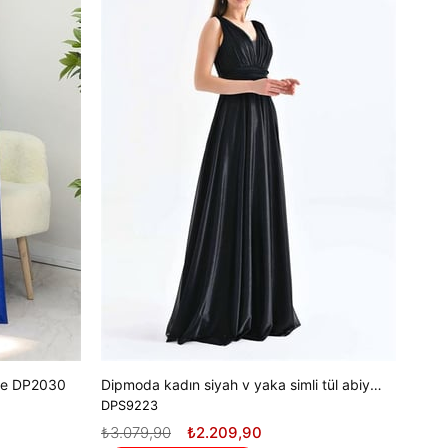
DPS
₺3.0
SE
ise DP2030
Dipmoda kadın siyah v yaka simli tül abiye elbise DPS9223
DPS9223
₺3.079,90
₺2.209,90