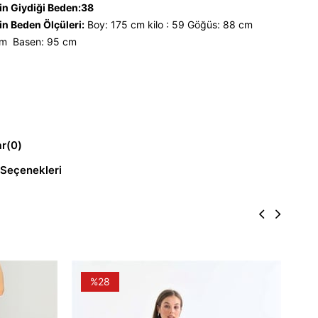
n Giydiği Beden:38
n Beden Ölçüleri:
Boy: 175 cm kilo : 59 Göğüs: 88 cm
cm Basen: 95 cm
ar
(0)
Seçenekleri
%28