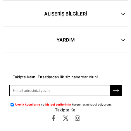
ALIŞERİŞ BİLGİLERİ
YARDIM
E-Bülten
Takipte kalın. Fırsatlardan ilk siz haberdar olun!
Üyelik koşullarını
ve
kişisel verilerimin
korunmasını kabul ediyorum.
Takipte Kal
©
dipmoda.com
- Tüm Hakları Saklıdır.