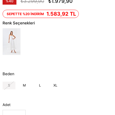
₺3.299,90
₺1.979,90
%
40
İndirim
1.583,92 TL
SEPETTE %20 İNDİRİM
Renk Seçenekleri
Beden
S
M
L
XL
Adet