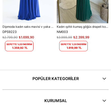
Dipmoda kadın saks mavisi v yaka simli tül abiye elbise DPS9223
Kadın ışıltılı kumaş göğüs drapeli kolsuz elbise DPNM003
DPS9223
NM003
₺2.799,90
₺1.699,90
₺3.999,99
₺2.399,99
SEPETTE %20 İNDİRİM
SEPETTE %20 İNDİRİM
1.359,92 TL
1.919,99 TL
POPÜLER KATEGORİLER
KURUMSAL