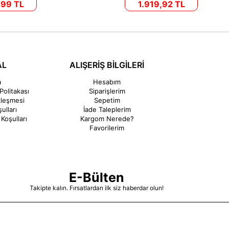
,99 TL
1.919,92 TL
AL
ALIŞERİŞ BİLGİLERİ
a
Hesabım
Politakası
Siparişlerim
zleşmesi
Sepetim
ulları
İade Taleplerim
Koşulları
Kargom Nerede?
Favorilerim
E-Bülten
Takipte kalın. Fırsatlardan ilk siz haberdar olun!