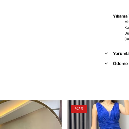
Yıkama T
Ma
Ku
Dü
Ça
Yoruml
Ödeme 
%36