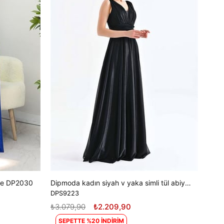
₺3.0
SE
ise DP2030
Dipmoda kadın siyah v yaka simli tül abiye elbise DPS9223
DPS9223
₺3.079,90
₺2.209,90
SEPETTE %20 İNDİRİM