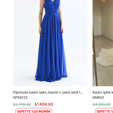
Dipmoda kadın saks mavisi v yaka simli tül abiye elbise DPS9223
DPS9223
NM003
₺2.799,90
₺1.699,90
₺3.999,99
SEPETTE %20 İNDİRİM
SEPETTE %