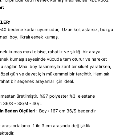
er:
KLER:
-40 bedene kadar uyumludur, Uzun kol, astarsız, büzgü
 maxi boy, likralı esnek kumaş.
nek kumaş maxi elbise, rahatlık ve şıklığı bir araya
 Esnek kumaşı sayesinde vücuda tam oturur ve hareket
ü sağlar. Maxi boy tasarımıyla zarif bir siluet yaratırken,
ü özel gün ve davet için mükemmel bir tercihtir. Hem şık
ahat bir seçenek arayanlar için ideal.
kumaştan üretilmiştir. %97 polyester %3 elestane
: 36/S - 38/M - 40/L
n Beden Ölçüleri:
Boy : 167 cm 36/S bedendir
 arası ortalama 1 ile 3 cm arasında değişiklik
ektedir.