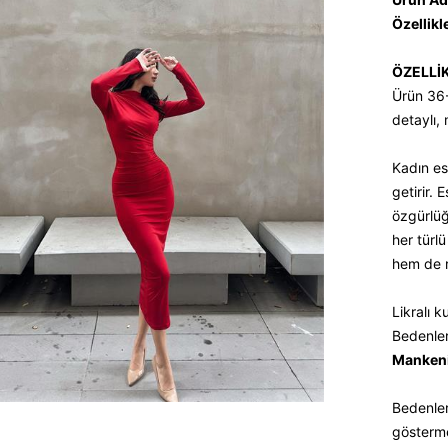
Özellikl
ÖZELLİ
Ürün 36
detaylı,
Kadın es
getirir.
özgürlüğ
her türl
hem de r
Likralı 
Bedenler
Mankeni
Bedenler
gösterm