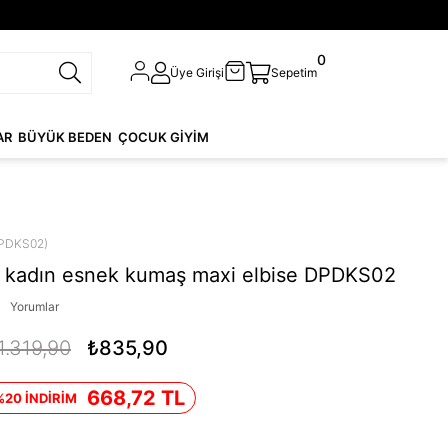
0
Üye Girişi
Sepetim
AR
BÜYÜK BEDEN
ÇOCUK GİYİM
PDKS02)
 kadın esnek kumaş maxi elbise DPDKS02
Yorumlar
1.319,90
₺835,90
668,72 TL
%20 İNDİRİM