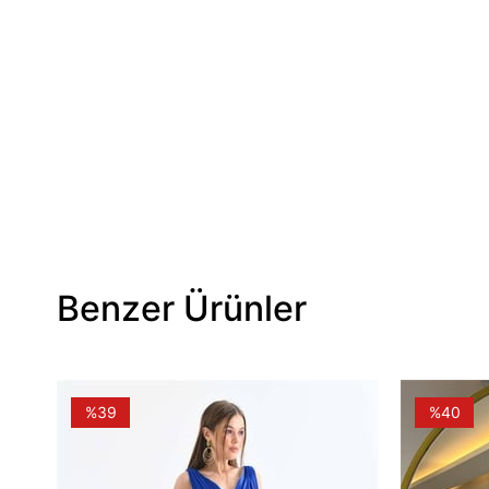
Benzer Ürünler
%39
%40