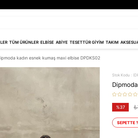
NLER
TÜM ÜRÜNLER
ELBİSE
ABİYE
TESETTÜR GİYİM
TAKIM
AKSESU
ipmoda kadın esnek kumaş maxi elbise DPDKS02
Stok Kodu
(D
Dipmoda
₺
%
37
İndirim
SEPETTE 