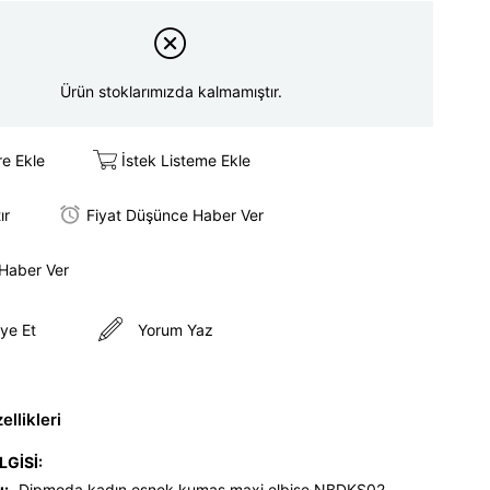
Ürün stoklarımızda kalmamıştır.
re Ekle
İstek Listeme Ekle
ır
Fiyat Düşünce Haber Ver
 Haber Ver
ye Et
Yorum Yaz
llikleri
LGİSİ:
ı:
Dipmoda kadın esnek kumaş maxi elbise NBDKS02