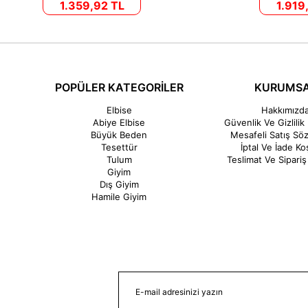
1.359,92 TL
1.919
POPÜLER KATEGORİLER
KURUMS
Elbise
Hakkımızd
Abiye Elbise
Güvenlik Ve Gizlilik 
Büyük Beden
Mesafeli Satış Sö
Tesettür
İptal Ve İade Koş
Tulum
Teslimat Ve Sipariş 
Giyim
Dış Giyim
Hamile Giyim