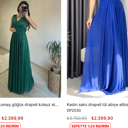
Kadın ışıltılı kumaş göğüs drapeli kolsuz elbise DPNM003
Kadın saks drapeli tül abiye elb
DP2030
₺2.399,99
₺3.750,90
₺2.399,90
20 İNDİRİM
SEPETTE %20 İNDİRİM