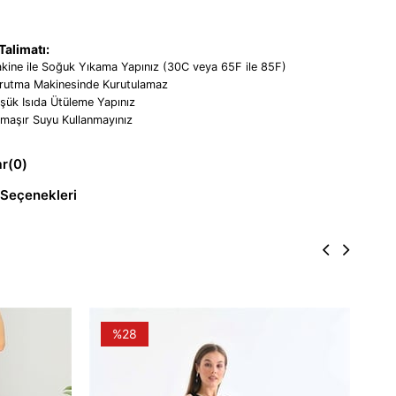
alimatı:
kine ile Soğuk Yıkama Yapınız (30C veya 65F ile 85F)
rutma Makinesinde Kurutulamaz
şük Isıda Ütüleme Yapınız
maşır Suyu Kullanmayınız
ar
(0)
Seçenekleri
%28
DPS