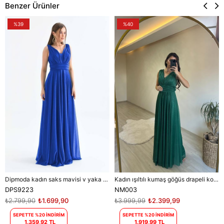
Benzer Ürünler
%39
%40
Dipmoda kadın saks mavisi v yaka simli tül abiye elbise DPS9223
Kadın ışıltılı kumaş göğüs drapeli kolsuz elbise DPNM003
DPS9223
NM003
₺2.799,90
₺1.699,90
₺3.999,99
₺2.399,99
SEPETTE %20 İNDİRİM
SEPETTE %20 İNDİRİM
1.359,92 TL
1.919,99 TL