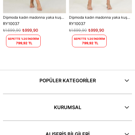
Dipmoda kadın madonna yaka kuşaklı desenli şifon elbise RY10037
Dipmoda kadın madonna yaka kuşaklı desenli şifon elbise RY10037
RY10037
RY10037
₺1.699,90
₺999,90
₺1.699,90
₺999,90
SEPETTE %20 İNDİRİM
SEPETTE %20 İNDİRİM
799,92 TL
799,92 TL
POPÜLER KATEGORİLER
KURUMSAL
ALIŞERİŞ BİLGİLERİ