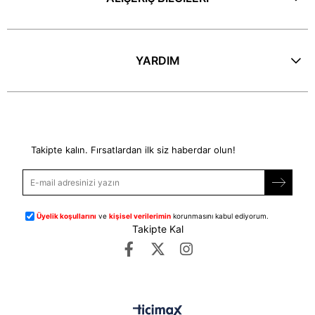
YARDIM
E-Bülten
Takipte kalın. Fırsatlardan ilk siz haberdar olun!
Üyelik koşullarını
ve
kişisel verilerimin
korunmasını kabul ediyorum.
Takipte Kal
©
dipmoda.com
- Tüm Hakları Saklıdır.