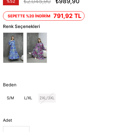
₺2.045,90
₺989,90
%
52
İndirim
791,92 TL
SEPETTE %20 İNDİRİM
Renk Seçenekleri
Beden
S/M
L/XL
2XL/3XL
Adet