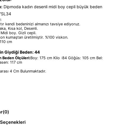
ı:
Dipmoda kadın desenli midi boy cepli büyük beden
AYSL34
:
tır kendi bedeninizi almanızı tavsiye ediyoruz.
yaka, Kısa kol, Desenli.
 Midi boy. Gizli cepli.
kon kumaştan üretilmiştir. %100 viskon.
:110 cm
n Giydiği Beden: 44
 Beden Ölçüleri:
Boy: 175 cm Kilo :84 Göğüs: 105 cm Bel:
sen: 117 cm
 arası 4 Cm Bulunmaktadır.
ar
(0)
Seçenekleri