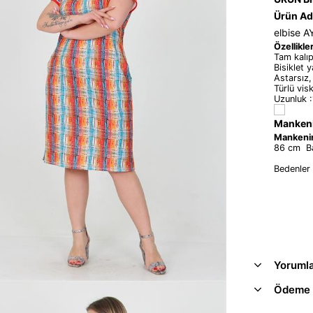
Ürün Ad
elbise 
Özellikler
Tam kalıp
Bisiklet 
Astarsız,
Türlü vis
Uzunluk 
Mankeni
Mankenin
86 cm Ba
Bedenler
Yoruml
Ödeme 