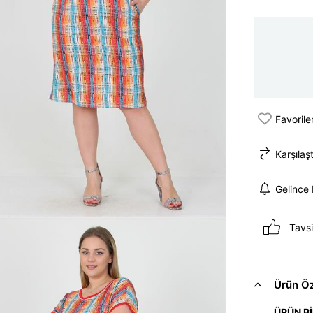
Favorile
Karşılaşt
Gelince
Tavsi
Ürün Öze
ÜRÜN Bİ