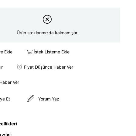
Ürün stoklarımızda kalmamıştır.
re Ekle
İstek Listeme Ekle
ır
Fiyat Düşünce Haber Ver
 Haber Ver
ye Et
Yorum Yaz
llikleri
LGİSİ: