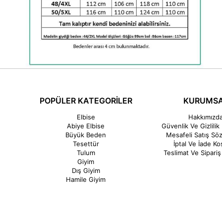
POPÜLER KATEGORİLER
KURUMS
Elbise
Hakkımızd
Abiye Elbise
Güvenlik Ve Gizlilik 
Büyük Beden
Mesafeli Satış Sö
Tesettür
İptal Ve İade Koş
Tulum
Teslimat Ve Sipariş 
Giyim
Dış Giyim
Hamile Giyim