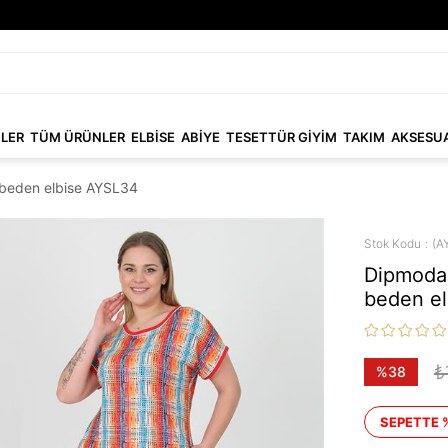
NLER
TÜM ÜRÜNLER
ELBİSE
ABİYE
TESETTÜR GİYİM
TAKIM
AKSESU
 beden elbise AYSL34
Stok Kodu
(A
Dipmoda 
beden e
₺
%
38
İndirim
SEPETTE 