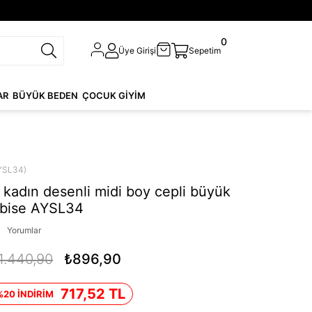
0
Üye Girişi
Sepetim
AR
BÜYÜK BEDEN
ÇOCUK GİYİM
YSL34)
kadın desenli midi boy cepli büyük
lbise AYSL34
Yorumlar
1.440,90
₺896,90
717,52 TL
%20 İNDİRİM