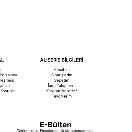
AL
ALIŞERİŞ BİLGİLERİ
a
Hesabım
Politakası
Siparişlerim
zleşmesi
Sepetim
ulları
İade Taleplerim
Koşulları
Kargom Nerede?
Favorilerim
E-Bülten
Takipte kalın. Fırsatlardan ilk siz haberdar olun!