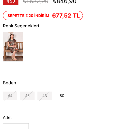
₺1.682,90
₺846,90
%
50
İndirim
677,52 TL
SEPETTE %20 İNDİRİM
Renk Seçenekleri
Beden
44
46
48
50
Adet