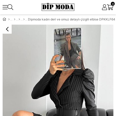
0
Dipmoda kadın deri ve omuz detaylı çizgili elbise DPKKLF64