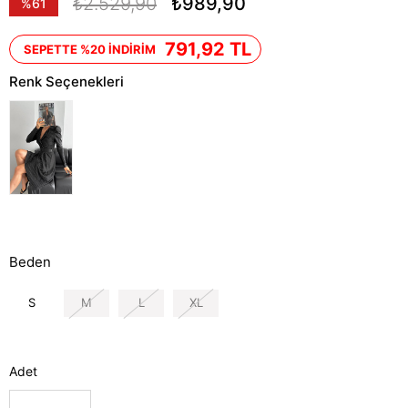
₺2.529,90
₺989,90
%
61
İndirim
791,92 TL
SEPETTE %20 İNDİRİM
Renk Seçenekleri
Beden
S
M
L
XL
Adet