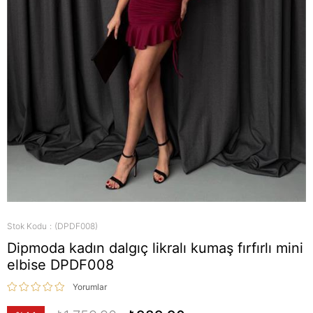
Stok Kodu
(DPDF008)
Dipmoda kadın dalgıç likralı kumaş fırfırlı mini
elbise DPDF008
Yorumlar