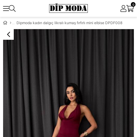
0
Dipmoda kadın dalgıç likralı kumaş fırfırlı mini elbise DPDF008