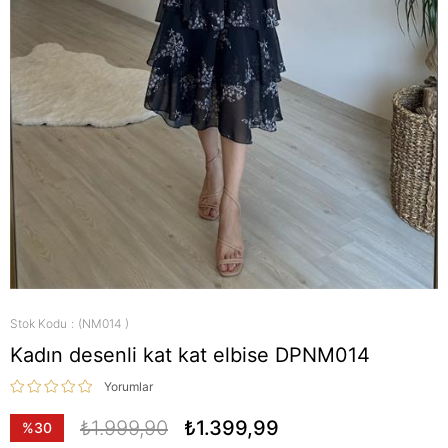
Stok Kodu
(NM014 )
Kadın desenli kat kat elbise DPNM014
Yorumlar
₺1.999,90
₺1.399,99
%
30