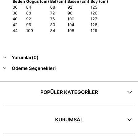
Beden
Göğüs (cm)
Bel (cm)
Basen (cm)
Boy (cm)
36
84
68
92
125
38
88
72
96
126
40
92
76
100
127
42
96
80
104
128
44
100
84
108
129
Yorumlar
(0)
Ödeme Seçenekleri
POPÜLER KATEGORİLER
KURUMSAL