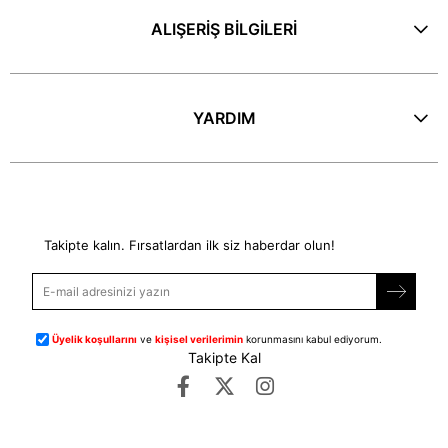
ALIŞERİŞ BİLGİLERİ
YARDIM
E-Bülten
Takipte kalın. Fırsatlardan ilk siz haberdar olun!
Üyelik koşullarını
ve
kişisel verilerimin
korunmasını kabul ediyorum.
Takipte Kal
©
dipmoda.com
- Tüm Hakları Saklıdır.