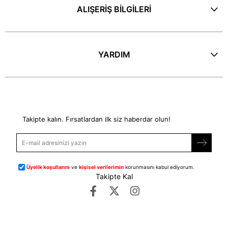
ALIŞERİŞ BİLGİLERİ
YARDIM
E-Bülten
Takipte kalın. Fırsatlardan ilk siz haberdar olun!
Üyelik koşullarını
ve
kişisel verilerimin
korunmasını kabul ediyorum.
Takipte Kal
©
dipmoda.com
- Tüm Hakları Saklıdır.