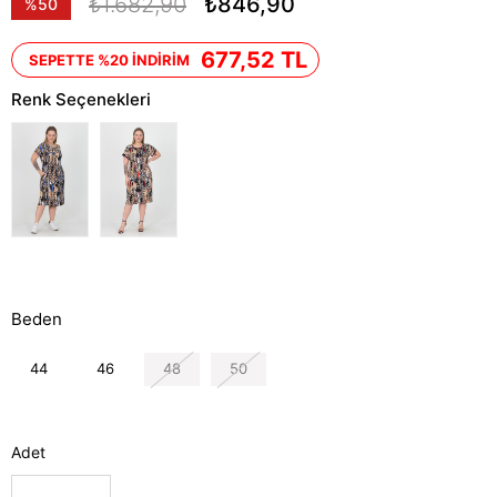
₺1.682,90
₺846,90
%
50
İndirim
677,52 TL
SEPETTE %20 İNDİRİM
Renk Seçenekleri
Beden
44
46
48
50
Adet