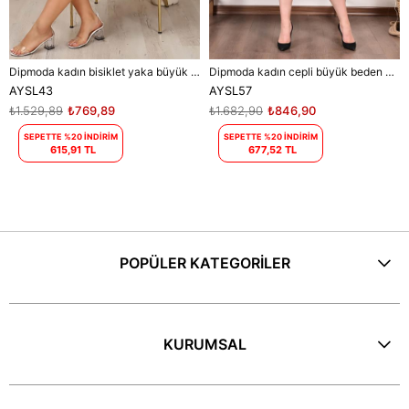
Dipmoda kadın bisiklet yaka büyük beden elbise DPAYSL43 - Mavi
Dipmoda kadın cepli büyük beden elbise DPAYSL57 - Mor
AYSL43
AYSL57
₺1.529,89
₺769,89
₺1.682,90
₺846,90
SEPETTE %20 İNDİRİM
SEPETTE %20 İNDİRİM
615,91 TL
677,52 TL
POPÜLER KATEGORİLER
KURUMSAL