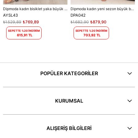
Dipmoda kadın bisiklet yaka büyük beden elbise DPAYSL43 - Mavi
Dipmoda kadın yeni sezon büyük beden elbise DPA042
AYSL43
DPA042
₺1.529,89
₺769,89
₺1.682,90
₺879,90
SEPETTE %20 İNDİRİM
SEPETTE %20 İNDİRİM
615,91 TL
703,92 TL
POPÜLER KATEGORİLER
KURUMSAL
ALIŞERİŞ BİLGİLERİ