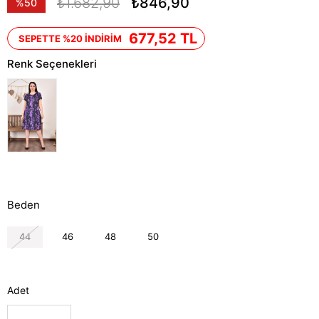
₺1.682,90
₺846,90
%
50
İndirim
677,52 TL
SEPETTE %20 İNDİRİM
Renk Seçenekleri
Beden
44
46
48
50
Adet