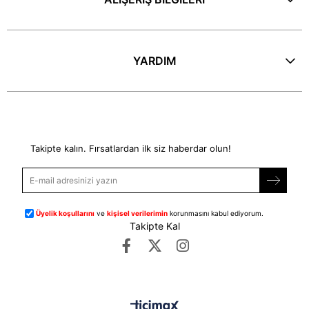
YARDIM
E-Bülten
Takipte kalın. Fırsatlardan ilk siz haberdar olun!
Üyelik koşullarını
ve
kişisel verilerimin
korunmasını kabul ediyorum.
Takipte Kal
©
dipmoda.com
- Tüm Hakları Saklıdır.