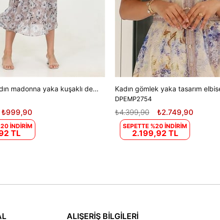
Dipmoda kadın madonna yaka kuşaklı desenli şifon elbise RY10037
DPEMP2754
₺999,90
₺4.399,90
₺2.749,90
20 İNDİRİM
SEPETTE %20 İNDİRİM
92 TL
2.199,92 TL
AL
ALIŞERİŞ BİLGİLERİ