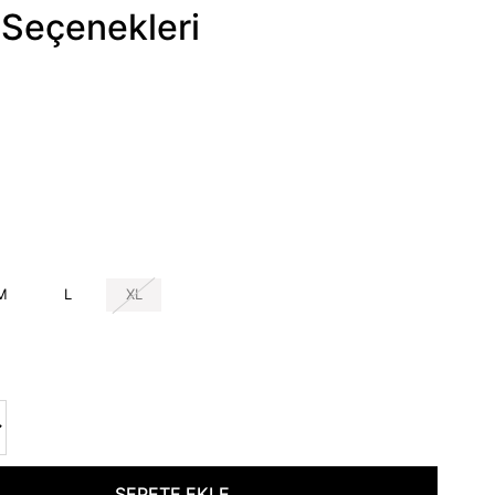
Seçenekleri
M
L
XL