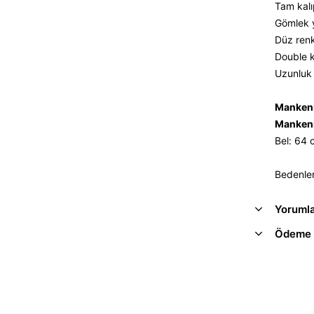
Tam kalı
Gömlek 
Düz renk,
Double k
Uzunluk 
Mankeni
Mankeni
Bel: 64
Bedenler
Yoruml
Ödeme 