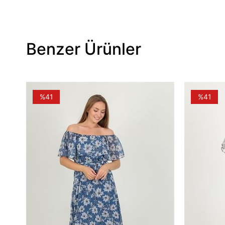
Benzer Ürünler
%41
%41