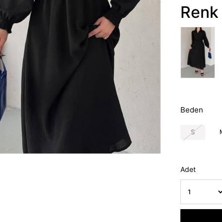
Renk 
Beden
S
Adet