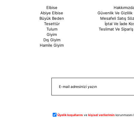
Elbise
Hakkımızd
Abiye Elbise
Güvenlik Ve Gizlilik 
Büyük Beden
Mesafeli Satış Sö
Tesettür
İptal Ve İade Koş
Tulum
Teslimat Ve Sipariş 
Giyim
Dış Giyim
Hamile Giyim
Üyelik koşullarını
ve
kişisel verilerimin
korunmasını 