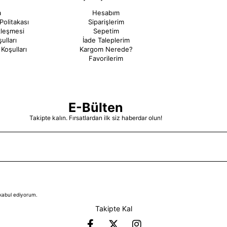
a
Hesabım
Politakası
Siparişlerim
zleşmesi
Sepetim
ulları
İade Taleplerim
Koşulları
Kargom Nerede?
Favorilerim
E-Bülten
Takipte kalın. Fırsatlardan ilk siz haberdar olun!
kabul ediyorum.
Takipte Kal