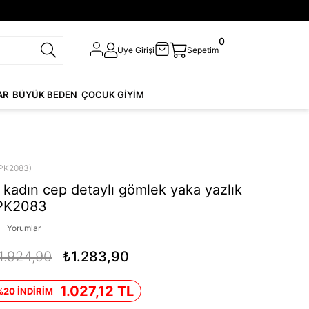
0
Üye Girişi
Sepetim
AR
BÜYÜK BEDEN
ÇOCUK GİYİM
PK2083)
kadın cep detaylı gömlek yaka yazlık
DPK2083
Yorumlar
1.924,90
₺1.283,90
1.027,12 TL
%20 İNDİRİM