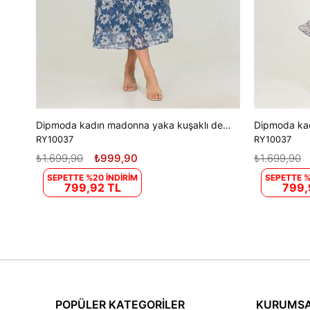
Dipmoda kadın madonna yaka kuşaklı desenli şifon elbise RY10037
RY10037
RY10037
₺1.699,90
₺999,90
₺1.699,90
SEPETTE %20 İNDİRİM
SEPETTE %
799,92 TL
799,
POPÜLER KATEGORİLER
KURUMS