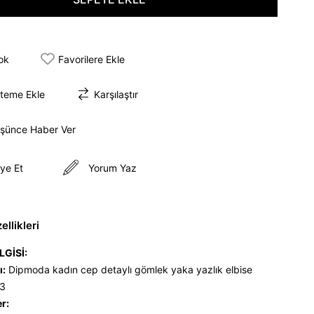
tok
Favorilere Ekle
steme Ekle
Karşılaştır
üşünce Haber Ver
ye Et
Yorum Yaz
llikleri
LGİSİ:
ı:
Dipmoda kadın cep detaylı gömlek yaka yazlık elbise
3
er: