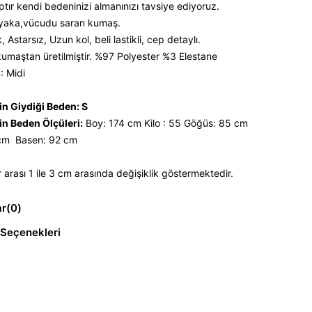
ptır kendi bedeninizi almanınızı tavsiye ediyoruz.
yaka,vücudu saran kumaş.
 Astarsız, Uzun kol, beli lastikli, cep detaylı.
umaştan üretilmiştir. %97 Polyester %3 Elestane
: Midi
n Giydiği Beden: S
n Beden Ölçüleri:
Boy: 174 cm Kilo : 55 Göğüs: 85 cm
 cm Basen: 92 cm
 arası 1 ile 3 cm arasında değişiklik göstermektedir.
ar
(0)
Seçenekleri