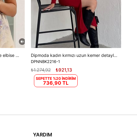
Kadın gömlek yaka tasarım elbise elbise DPEMP2754
Dipmoda kadın kırmızı uzun kemer detaylı elbise DPK2216
DPNNBK2216-1
₺1.274,92
₺921,13
SEPETTE %20 İNDİRİM
736,90 TL
YARDIM