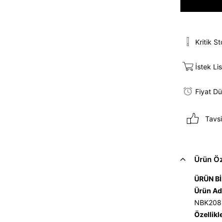
Kritik S
İstek Li
Fiyat D
Tavsi
Ürün Öze
ÜRÜN Bİ
Ürün Ad
NBK208
Özellikl