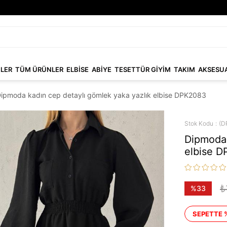
NLER
TÜM ÜRÜNLER
ELBİSE
ABİYE
TESETTÜR GİYİM
TAKIM
AKSESU
ipmoda kadın cep detaylı gömlek yaka yazlık elbise DPK2083
Stok Kodu
(D
Dipmoda 
elbise 
₺
%
33
İndirim
SEPETTE 