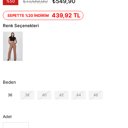
₺1.099,90
₺549,90
%
50
İndirim
439,92 TL
SEPETTE %20 İNDİRİM
Renk Seçenekleri
Beden
36
38
40
42
44
46
Adet