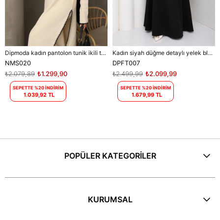
Dipmoda kadın pantolon tunik ikili tesettür takım NMS020
Kadın siyah düğme detaylı yelek bluz etek üçlü tesettür takım DPFT007
NMS020
DPFT007
₺2.079,89
₺1.299,90
₺2.499,99
₺2.099,99
SEPETTE %20 İNDİRİM
SEPETTE %20 İNDİRİM
1.039,92 TL
1.679,99 TL
POPÜLER KATEGORİLER
KURUMSAL