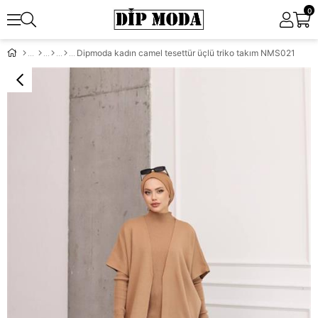
0
Dipmoda kadın camel tesettür üçlü triko takım NMS021