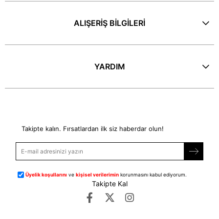
ALIŞERİŞ BİLGİLERİ
YARDIM
E-Bülten
Takipte kalın. Fırsatlardan ilk siz haberdar olun!
Üyelik koşullarını
ve
kişisel verilerimin
korunmasını kabul ediyorum.
Takipte Kal
©
dipmoda.com
- Tüm Hakları Saklıdır.