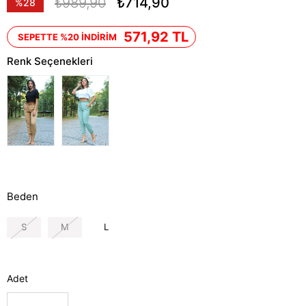
₺989,90
₺714,90
%
28
İndirim
571,92 TL
SEPETTE %20 İNDİRİM
Renk Seçenekleri
Beden
S
M
L
Adet