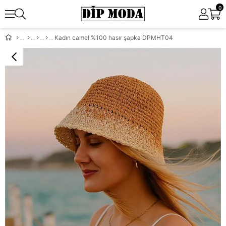
0
Kadın camel %100 hasır şapka DPMHT04