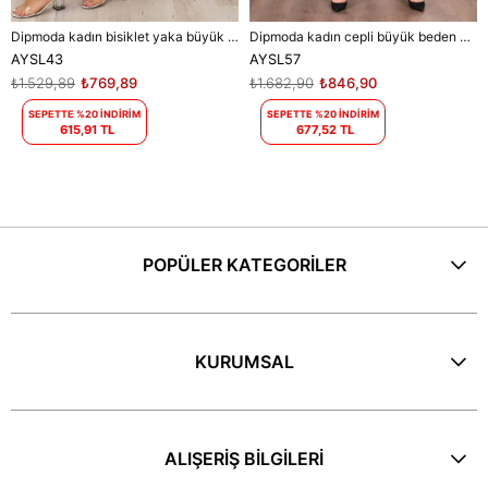
Dipmoda kadın bisiklet yaka büyük beden elbise DPAYSL43 - Mavi
Dipmoda kadın cepli büyük beden elbise DPAYSL57 - Mor
AYSL43
AYSL57
₺1.529,89
₺769,89
₺1.682,90
₺846,90
SEPETTE %20 İNDİRİM
SEPETTE %20 İNDİRİM
615,91 TL
677,52 TL
POPÜLER KATEGORİLER
KURUMSAL
ALIŞERİŞ BİLGİLERİ