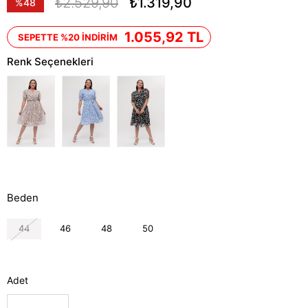
₺2.529,90
₺1.319,90
%
48
İndirim
1.055,92 TL
SEPETTE %20 İNDİRİM
Renk Seçenekleri
Beden
44
46
48
50
Adet