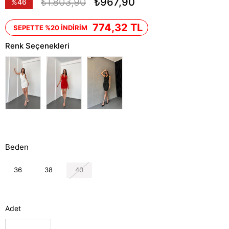
₺1.803,90
₺967,90
%
46
İndirim
774,32 TL
SEPETTE %20 İNDİRİM
Renk Seçenekleri
Beden
36
38
40
Adet