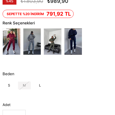
₺1.803,90
₺989,90
%
45
İndirim
791,92 TL
SEPETTE %20 İNDİRİM
Renk Seçenekleri
Beden
S
M
L
Adet