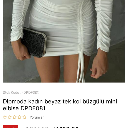
Stok Kodu
(DPDF081)
Dipmoda kadın beyaz tek kol büzgülü mini
elbise DPDF081
Yorumlar