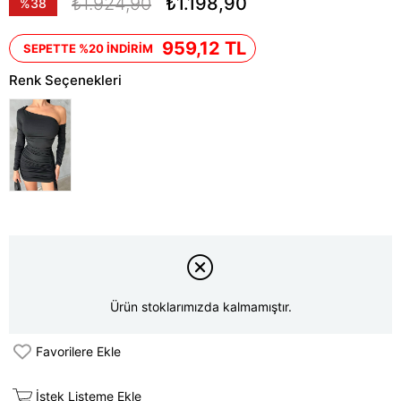
₺1.924,90
₺1.198,90
%
38
İndirim
959,12 TL
SEPETTE %20 İNDİRİM
Renk Seçenekleri
Ürün stoklarımızda kalmamıştır.
Favorilere Ekle
İstek Listeme Ekle