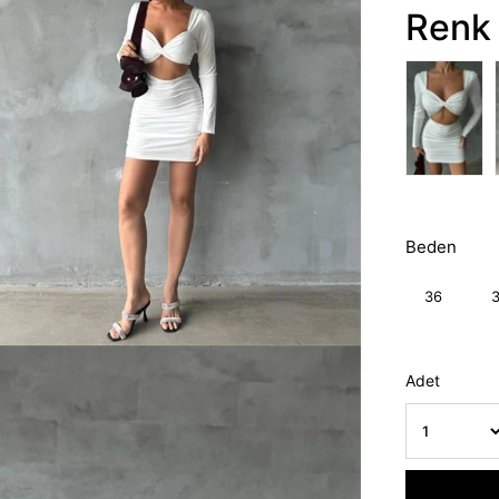
Renk 
Beden
36
Adet