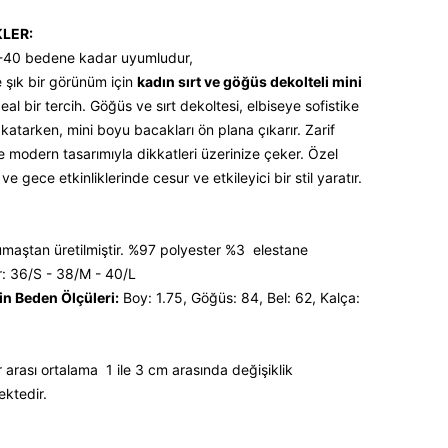
KLER:
-40 bedene kadar uyumludur,
 şık bir görünüm için
kadın sırt ve göğüs dekolteli mini
eal bir tercih. Göğüs ve sırt dekoltesi, elbiseye sofistike
 katarken, mini boyu bacakları ön plana çıkarır. Zarif
e modern tasarımıyla dikkatleri üzerinize çeker. Özel
ve gece etkinliklerinde cesur ve etkileyici bir stil yaratır.
kumaştan üretilmiştir. %97 polyester %3 elestane
: 36/S - 38/M - 40/L
n Beden Ölçüleri:
Boy: 1.75, Göğüs: 84, Bel: 62, Kalça:
 arası ortalama 1 ile 3 cm arasında değişiklik
ektedir.