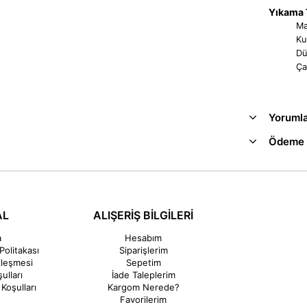
Yıkama T
Ma
Ku
Dü
Ça
Yoruml
Ödeme 
AL
ALIŞERİŞ BİLGİLERİ
a
Hesabım
Politakası
Siparişlerim
zleşmesi
Sepetim
ulları
İade Taleplerim
Koşulları
Kargom Nerede?
Favorilerim