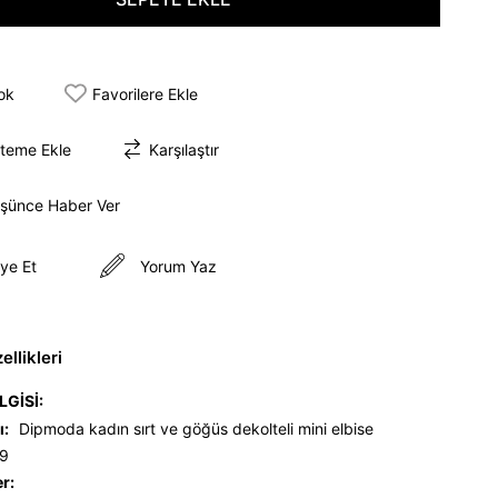
tok
Favorilere Ekle
steme Ekle
Karşılaştır
üşünce Haber Ver
ye Et
Yorum Yaz
llikleri
LGİSİ:
ı:
Dipmoda kadın sırt ve göğüs dekolteli mini elbise
9
er: