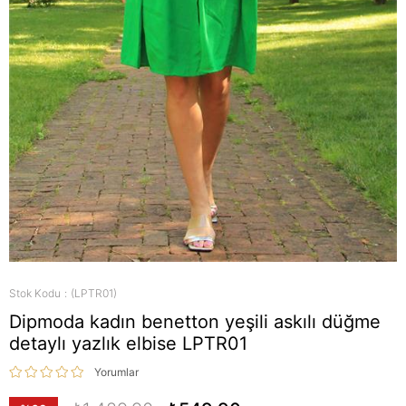
Stok Kodu
(LPTR01)
Dipmoda kadın benetton yeşili askılı düğme
detaylı yazlık elbise LPTR01
Yorumlar