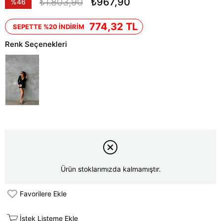
₺1.803,90
₺967,90
%
46
İndirim
774,32 TL
SEPETTE %20 İNDİRİM
Renk Seçenekleri
Ürün stoklarımızda kalmamıştır.
Favorilere Ekle
İstek Listeme Ekle