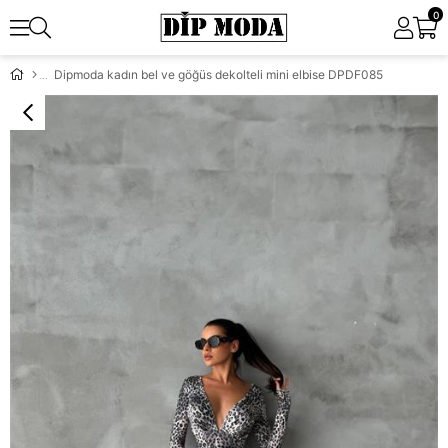
0
Dipmoda kadın bel ve göğüs dekolteli mini elbise DPDF085