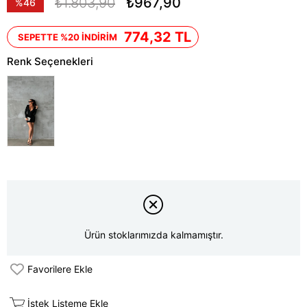
₺1.803,90
₺967,90
%
46
İndirim
774,32 TL
SEPETTE %20 İNDİRİM
Renk Seçenekleri
Ürün stoklarımızda kalmamıştır.
Favorilere Ekle
İstek Listeme Ekle