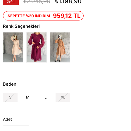
₺2.045,90
₺1.198,90
%
41
İndirim
959,12 TL
SEPETTE %20 İNDİRİM
Renk Seçenekleri
Beden
S
M
L
XL
Adet