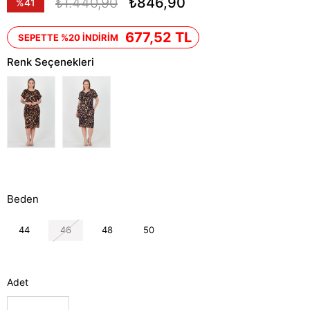
₺1.440,90
₺846,90
%
41
İndirim
677,52 TL
SEPETTE %20 İNDİRİM
Renk Seçenekleri
Beden
44
46
48
50
Adet