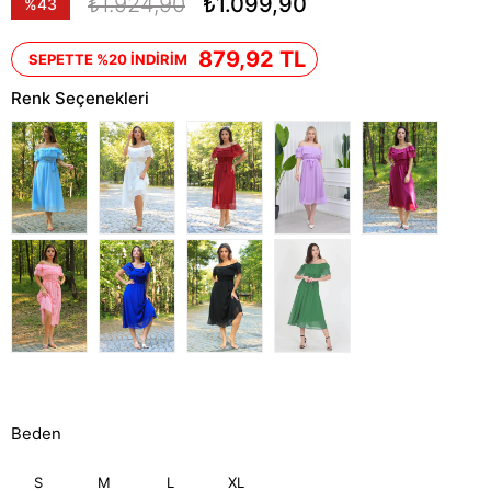
₺1.924,90
₺1.099,90
%
43
İndirim
879,92 TL
SEPETTE %20 İNDİRİM
Renk Seçenekleri
Beden
S
M
L
XL