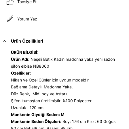
Tavsiye Et
Yorum Yaz
Ürün Özellikleri
ÜRÜN BİLGİSİ:
Ürün Adı:
Neşeli Butik Kadın madonna yaka yeni sezon
şifon elbise NB8060
Özellikler:
Nikah ve Özel Günler için uygun modeldir.
Bağlama Detaylı, Madonna Yaka.
Düz Renk, Midi boy ve Astarlı.
Şifon kumaştan üretilmiştir. %100 Polyester
Uzunluk : 120 cm.
Mankenin Giydiği Beden: M
Mankenin Beden Ölçüleri:
Boy: 176 cm Kilo : 63 Göğüs:
90 cm Bel: 68 cm Basen: 98 cm