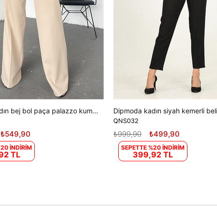
Dipmoda kadın bej bol paça palazzo kumaş pantolon DPQNS036
QNS032
₺549,90
₺999,90
₺499,90
20 İNDİRİM
SEPETTE %20 İNDİRİM
92 TL
399,92 TL