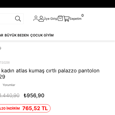
0
Üye Girişi
Sepetim
AR
BÜYÜK BEDEN
ÇOCUK GİYİM
9
TS029)
kadın atlas kumaş cırtlı palazzo pantolon
29
Yorumlar
1.440,90
₺956,90
765,52 TL
%20 İNDİRİM