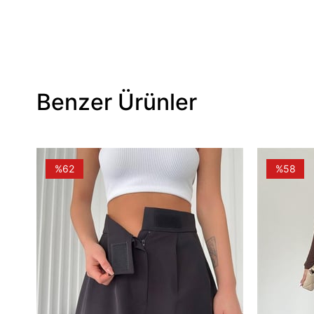
Benzer Ürünler
%62
%58