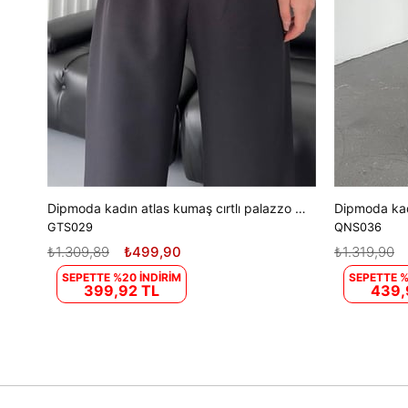
Dipmoda kadın atlas kumaş cırtlı palazzo pantolon DPGTS029 - Siyah
GTS029
QNS036
₺1.309,89
₺499,90
₺1.319,90
SEPETTE %20 İNDİRİM
SEPETTE %
399,92 TL
439,