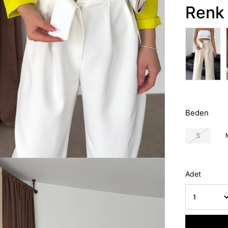
Renk 
Beden
S
Adet