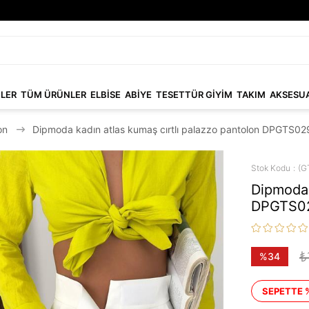
NLER
TÜM ÜRÜNLER
ELBİSE
ABİYE
TESETTÜR GİYİM
TAKIM
AKSESU
on
Dipmoda kadın atlas kumaş cırtlı palazzo pantolon DPGTS02
Stok Kodu
(G
Dipmoda 
DPGTS0
₺
%
34
İndirim
SEPETTE 