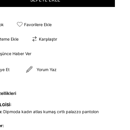
tok
Favorilere Ekle
steme Ekle
Karşılaştır
üşünce Haber Ver
ye Et
Yorum Yaz
llikleri
LGİSİ:
ı:
Dipmoda kadın atlas kumaş cırtlı palazzo pantolon
er: