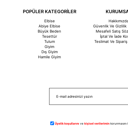
POPÜLER KATEGORİLER
KURUMS
Elbise
Hakkımızd
Abiye Elbise
Güvenlik Ve Gizlilik 
Büyük Beden
Mesafeli Satış Sö
Tesettür
İptal Ve İade Koş
Tulum
Teslimat Ve Sipariş 
Giyim
Dış Giyim
Hamile Giyim
Üyelik koşullarını
ve
kişisel verilerimin
korunmasını 