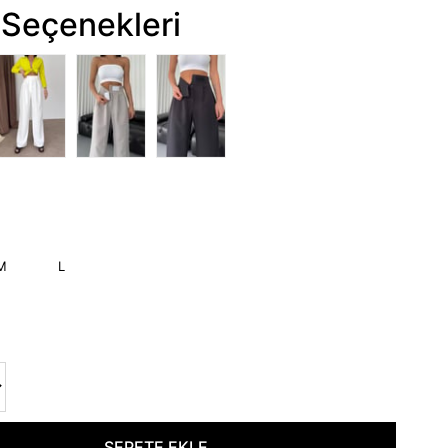
Seçenekleri
M
L