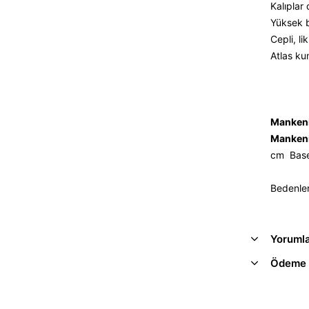
Kalıplar
Yüksek b
Cepli, lik
Atlas ku
Mankeni
Mankeni
cm Bas
Bedenler
Yoruml
Ödeme 