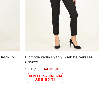
Dipmoda kadın siyah kemerli beli lastikli yeni sezon kumaş pantolon DPQNS032
Dipmoda kadın siyah yüksek bel yeni sezon ofis pantolon DPQNS029
QNS029
₺999,90
₺499,90
SEPETTE %20 İNDİRİM
399,92 TL