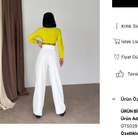
Kritik S
İstek Li
Fiyat D
Tavsi
Ürün Öze
ÜRÜN Bİ
Ürün Ad
GTS029
Özellikl