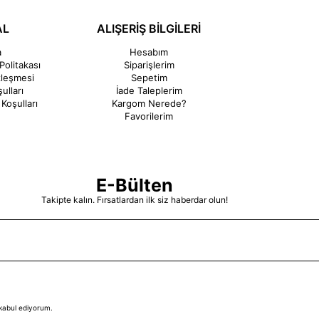
AL
ALIŞERİŞ BİLGİLERİ
a
Hesabım
Politakası
Siparişlerim
zleşmesi
Sepetim
ulları
İade Taleplerim
Koşulları
Kargom Nerede?
Favorilerim
E-Bülten
Takipte kalın. Fırsatlardan ilk siz haberdar olun!
kabul ediyorum.