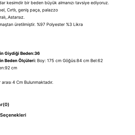
 dar kesimdir bir beden büyük almanızı tavsiye ediyoruz.
el, Cırtlı, geniş paça, palazzo
ralı,.Astarsız.
maştan üretilmiştir. %97 Polyester %3 Likra
n Giydiği Beden:36
n Beden Ölçüleri:
Boy: 175 cm Göğüs:84 cm Bel:62
en:92 cm
 arası 4 Cm Bulunmaktadır.
ar
(0)
Seçenekleri