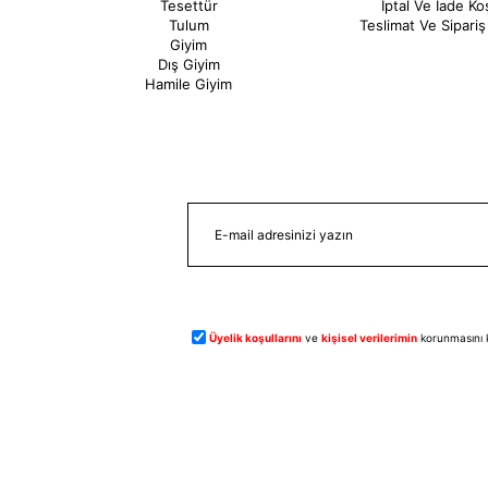
Tesettür
İptal Ve İade Koş
Tulum
Teslimat Ve Sipariş 
Giyim
Dış Giyim
Hamile Giyim
Üyelik koşullarını
ve
kişisel verilerimin
korunmasını 