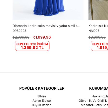
Dipmoda kadın saks mavisi v yaka simli tül abiye elbise DPS9223
DPS9223
NM003
₺2.799,90
₺1.699,90
₺3.999,99
SEPETTE %20 İNDİRİM
SEPETTE %
1.359,92 TL
1.919
POPÜLER KATEGORİLER
KURUMS
Elbise
Hakkımızd
Abiye Elbise
Güvenlik Ve Gizlilik 
Büyük Beden
Mesafeli Satış Sö