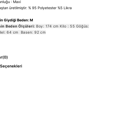
nluğu : Maxi
ştan üretilmiştir: % 95 Polyetester %5 Likra
n Giydiği Beden: M
in Beden Ölçüleri:
Boy: 174 cm Kilo : 55 Göğüs:
Bel: 64 cm Basen: 92 cm
ar
(0)
Seçenekleri