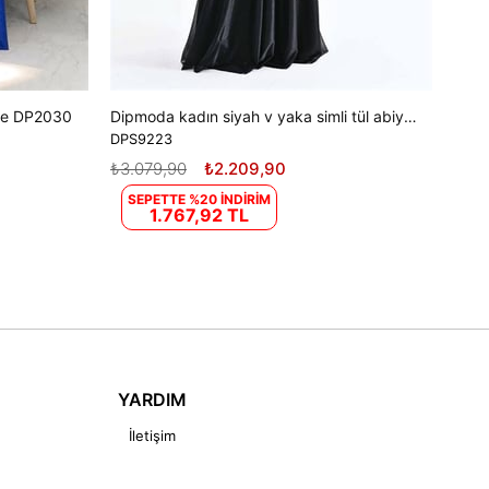
ise DP2030
Dipmoda kadın siyah v yaka simli tül abiye elbise DPS9223
DPS9223
₺3.079,90
₺2.209,90
SEPETTE %20 İNDİRİM
1.767,92 TL
YARDIM
İletişim