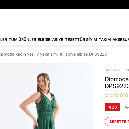
NLER
TÜM ÜRÜNLER
ELBİSE
ABİYE
TESETTÜR GİYİM
TAKIM
AKSESU
ipmoda kadın yeşil v yaka simli tül abiye elbise DPS9223
Stok Kodu
(D
Dipmoda k
DPS922
₺
%
28
İndirim
SEPETTE 