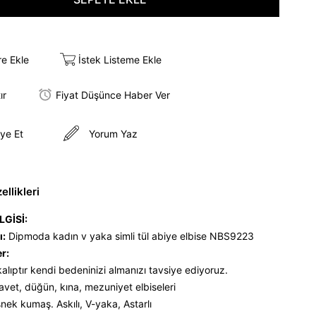
re Ekle
İstek Listeme Ekle
ır
Fiyat Düşünce Haber Ver
ye Et
Yorum Yaz
llikleri
LGİSİ:
ı:
Dipmoda kadın v yaka simli tül abiye elbise NBS9223
er:
alıptır kendi bedeninizi almanızı tavsiye ediyoruz.
avet, düğün, kına, mezuniyet elbiseleri
snek kumaş. Askılı, V-yaka, Astarlı