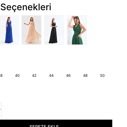
Seçenekleri
38
40
42
44
46
48
50