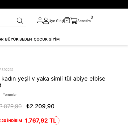
0
Üye Girişi
Sepetim
AR
BÜYÜK BEDEN
ÇOCUK GİYİM
PS9223)
adın yeşil v yaka simli tül abiye elbise
3
Yorumlar
3.079,90
₺2.209,90
1.767,92 TL
%20 İNDİRİM