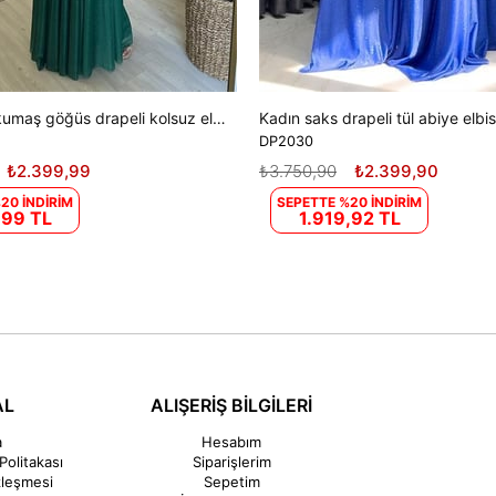
Kadın ışıltılı kumaş göğüs drapeli kolsuz elbise DPNM003
Kadın saks drapeli tül abiye elb
DP2030
₺2.399,99
₺3.750,90
₺2.399,90
20 İNDİRİM
SEPETTE %20 İNDİRİM
,99 TL
1.919,92 TL
AL
ALIŞERİŞ BİLGİLERİ
a
Hesabım
Politakası
Siparişlerim
zleşmesi
Sepetim