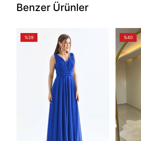
Benzer Ürünler
%39
%40