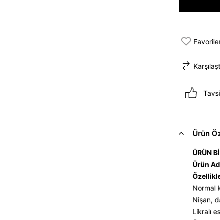
Favorile
Karşılaşt
Tavsi
Ürün Öze
ÜRÜN Bİ
Ürün Ad
Özellikl
Normal k
Nişan, d
Likralı e