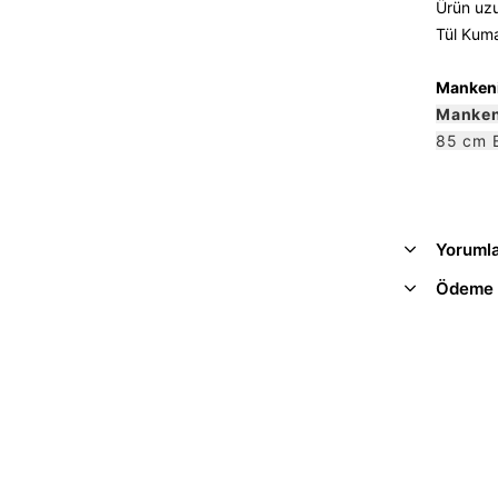
Ürün uzu
Tül Kuma
Mankeni
Manken
85 cm 
Yoruml
Ödeme 