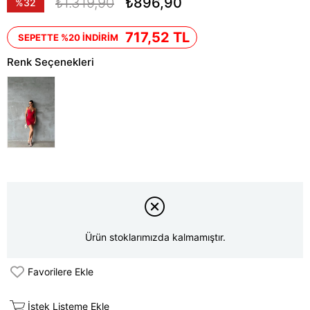
₺1.319,90
₺896,90
%
32
İndirim
717,52 TL
SEPETTE %20 İNDİRİM
Renk Seçenekleri
Ürün stoklarımızda kalmamıştır.
Favorilere Ekle
İstek Listeme Ekle