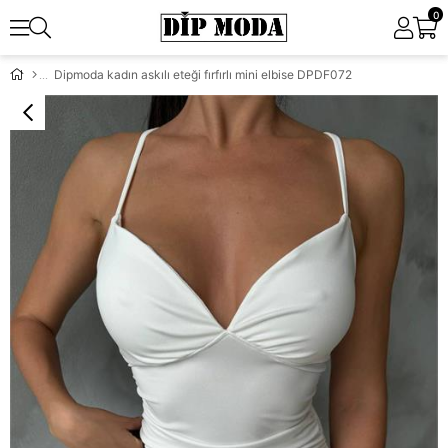
0
Dipmoda kadın askılı eteği fırfırlı mini elbise DPDF072