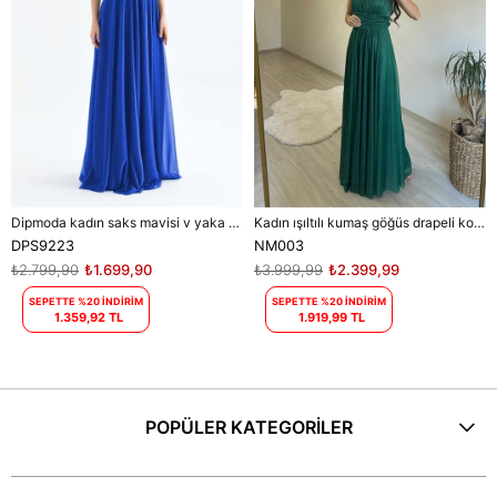
Dipmoda kadın saks mavisi v yaka simli tül abiye elbise DPS9223
Kadın ışıltılı kumaş göğüs drapeli kolsuz elbise DPNM003
DPS9223
NM003
₺2.799,90
₺1.699,90
₺3.999,99
₺2.399,99
SEPETTE %20 İNDİRİM
SEPETTE %20 İNDİRİM
1.359,92 TL
1.919,99 TL
POPÜLER KATEGORİLER