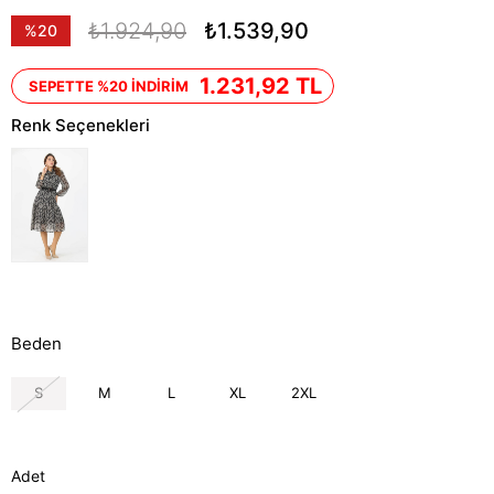
₺1.924,90
₺1.539,90
%
20
İndirim
1.231,92 TL
SEPETTE %20 İNDİRİM
Renk Seçenekleri
Beden
S
M
L
XL
2XL
Adet